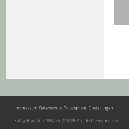
Impresssum
Datenschutz
Privatsphäre-Einstellungen
SpVgg Brandten 1964 e.V. © 2026. Alle Rechte vorbehalten.