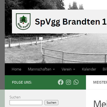
Zum Inhalt springen
Home
Mannschaften
Verein
Kalender
Bi
FOLGE UNS:
MEISTE
Suchen
Mei
Suchen