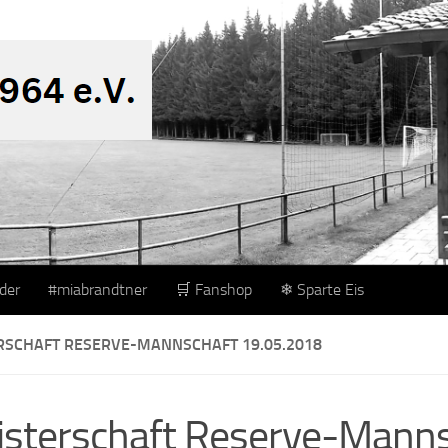
lder
#miabrandtner
🛒︎ Fanshop
︎︎❄ Sparte Eis
RSCHAFT RESERVE-MANNSCHAFT 19.05.2018
sterschaft Reserve-Mann