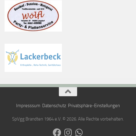
Impresssum
Datenschutz
Privatsphäre-Einstellungen
SpVgg Brandten 1964 e.V. © 2026. Alle Rechte vorbehalten.