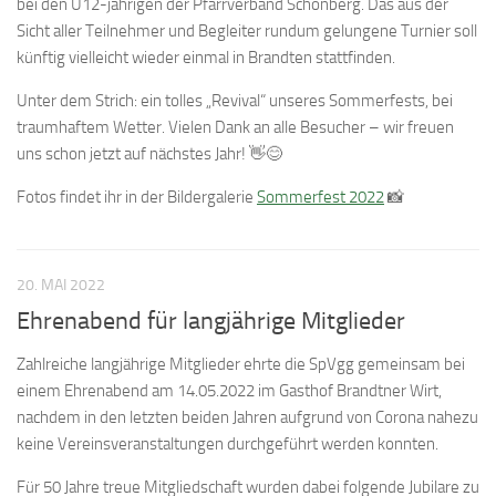
bei den Ü12-jährigen der Pfarrverband Schönberg. Das aus der
Sicht aller Teilnehmer und Begleiter rundum gelungene Turnier soll
künftig vielleicht wieder einmal in Brandten stattfinden.
Unter dem Strich: ein tolles „Revival“ unseres Sommerfests, bei
traumhaftem Wetter. Vielen Dank an alle Besucher – wir freuen
uns schon jetzt auf nächstes Jahr! 👋😊
Fotos findet ihr in der Bildergalerie
Sommerfest 2022
📸
20. MAI 2022
Ehrenabend für langjährige Mitglieder
Zahlreiche langjährige Mitglieder ehrte die SpVgg gemeinsam bei
einem Ehrenabend am 14.05.2022 im Gasthof Brandtner Wirt,
nachdem in den letzten beiden Jahren aufgrund von Corona nahezu
keine Vereinsveranstaltungen durchgeführt werden konnten.
Für 50 Jahre treue Mitgliedschaft wurden dabei folgende Jubilare zu