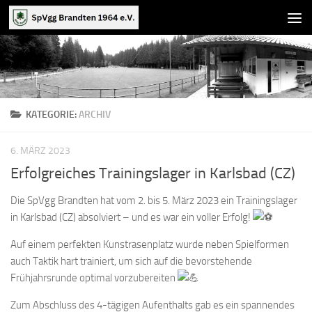
Zum Inhalt springen
KATEGORIE:
ARCHIV
6. MÄRZ 2023
Erfolgreiches Trainingslager in Karlsbad (CZ)
Die SpVgg Brandten hat vom 2. bis 5. März 2023 ein Trainingslager
in Karlsbad (CZ) absolviert – und es war ein voller Erfolg!
Auf einem perfekten Kunstrasenplatz wurde neben Spielformen
auch Taktik hart trainiert, um sich auf die bevorstehende
Frühjahrsrunde optimal vorzubereiten
Zum Abschluss des 4-tägigen Aufenthalts gab es ein spannendes