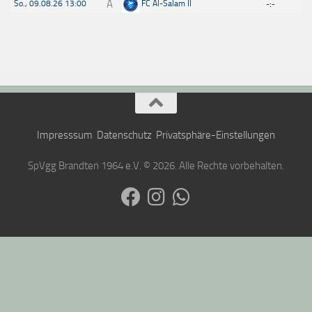
A
So., 09.08.26 13:00
FC Al-Salam II
-:-
Impresssum
Datenschutz
Privatsphäre-Einstellungen
SpVgg Brandten 1964 e.V. © 2026. Alle Rechte vorbehalten.