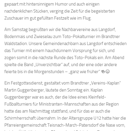
gepaart mit hintersinnigem Humor und auch einigen
nachdenklichen Stücken, verging die Zeit für die begeisterten
Zuschauer im gut gefüllten Festzelt wie im Flug.
Am Samstag begrüßten wir die Nachbarvereine aus Langdorf,
Bodenmais und Zwieselau zum Toto-Pokalturnier im Brandtner
Waldstadion. Unsere Gemeindenachbarn aus Langdorf entschieden
das Turnier mit einem hauchdünnem Vorsprung für sich, und
zogen somit in die nächste Runde des Toto-Pokals ein. Am Abend
spielte die Band „Unverzichtbar“ auf, und der eine oder andere
feierte bis in die Morgenstunden – „ganz wie früher“ 🍻😉
Ein Festgottesdienst, gestaltet vom Brandtner „Vereins-Kaplan“
Martin Guggenberger, läutete den Sonntag ein. Kaplan
Guggenberger war es auch, der die Idee eines Kleinfeld-
Fußballturniers für Ministranten-Mannschaften aus der Region
hatte das am Nachmittag stattfand, und für das er auch die
Schirmherrschaft übernahm. In der Altersgruppe U12 hatte hier die
Pfarreiengemeinschaft Teisnach-March-Patersdorf die Nase vorn,